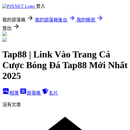
登入
我的部落格
我的部落格後台
我的帳號
登出
Tap88 | Link Vào Trang Cá
Cược Bóng Đá Tap88 Mới Nhất
2025
相簿
部落格
名片
沒有文章